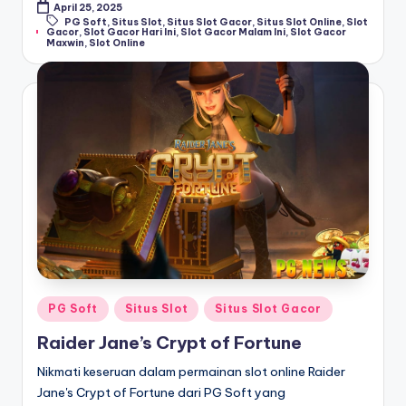
e
April 25, 2025
PG Soft
,
Situs Slot
,
Situs Slot Gacor
,
Situs Slot Online
,
Slot
Tags:
r
Gacor
,
Slot Gacor Hari Ini
,
Slot Gacor Malam Ini
,
Slot Gacor
Maxwin
,
Slot Online
m
ai
n
a
n
P
r
o
vi
Posted
PG Soft
Situs Slot
Situs Slot Gacor
in
d
Raider Jane’s Crypt of Fortune
e
Nikmati keseruan dalam permainan slot online Raider
r
Jane's Crypt of Fortune dari PG Soft yang