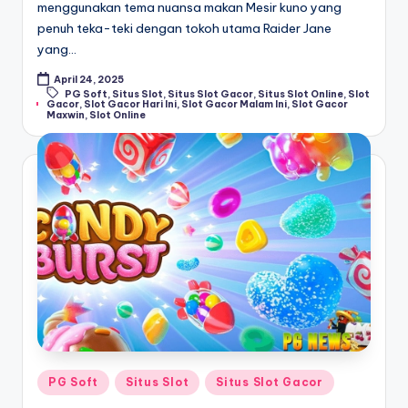
menggunakan tema nuansa makan Mesir kuno yang
P
penuh teka-teki dengan tokoh utama Raider Jane
G
yang…
S
April 24, 2025
PG Soft
,
Situs Slot
,
Situs Slot Gacor
,
Situs Slot Online
,
Slot
Tags:
o
Gacor
,
Slot Gacor Hari Ini
,
Slot Gacor Malam Ini
,
Slot Gacor
Maxwin
,
Slot Online
ft
Posted
PG Soft
Situs Slot
Situs Slot Gacor
in