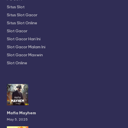
Situs Slot
Situs Slot Gacor
Situs Slot Online
Slot Gacor
Slot Gacor Hari Ini
Slot Gacor Malam Ini
Slot Gacor Maxwin
Slot Online
Mafia Mayhem
May 5, 2025