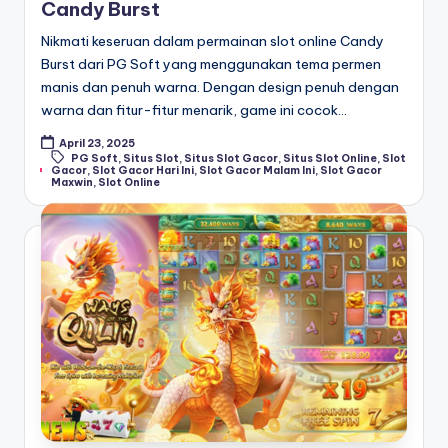
Candy Burst
Nikmati keseruan dalam permainan slot online Candy
Burst dari PG Soft yang menggunakan tema permen
manis dan penuh warna. Dengan design penuh dengan
warna dan fitur-fitur menarik, game ini cocok…
April 23, 2025
PG Soft
,
Situs Slot
,
Situs Slot Gacor
,
Situs Slot Online
,
Slot
Tags:
Gacor
,
Slot Gacor Hari Ini
,
Slot Gacor Malam Ini
,
Slot Gacor
Maxwin
,
Slot Online