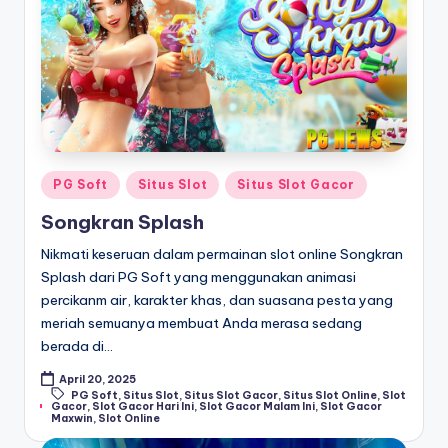
Posted
PG Soft
Situs Slot
Situs Slot Gacor
in
Songkran Splash
Nikmati keseruan dalam permainan slot online Songkran
Splash dari PG Soft yang menggunakan animasi
percikanm air, karakter khas, dan suasana pesta yang
meriah semuanya membuat Anda merasa sedang
berada di…
April 20, 2025
PG Soft
,
Situs Slot
,
Situs Slot Gacor
,
Situs Slot Online
,
Slot
Tags:
Gacor
,
Slot Gacor Hari Ini
,
Slot Gacor Malam Ini
,
Slot Gacor
Maxwin
,
Slot Online