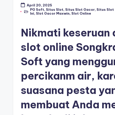
t
April 20, 2025
PG Soft
,
Situs Slot
,
Situs Slot Gacor
,
Situs Slot
Posted
a
Ini
,
Slot Gacor Maxwin
,
Slot Online
in
n
Nikmati keseruan
g
slot online
Songkra
P
e
Soft yang menggu
r
percikanm air, ka
m
suasana pesta ya
a
in
membuat Anda me
a