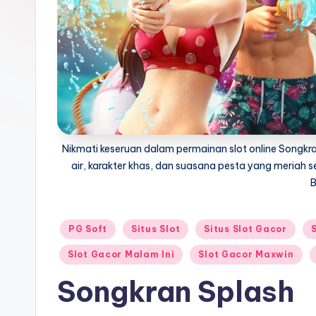
e
rl
e
n
g
k
Nikmati keseruan dalam permainan slot online Songk
air, karakter khas, dan suasana pesta yang meria
a
B
p
Posted
PG Soft
Situs Slot
Situs Slot Gacor
S
T
in
Slot Gacor Malam Ini
Slot Gacor Maxwin
e
Songkran Splash
n