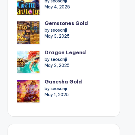
by seosanji
May 4, 2025
Gemstones Gold
by seosanji
May 3, 2025
Dragon Legend
by seosanji
May 2, 2025
Ganesha Gold
by seosanji
May 1, 2025