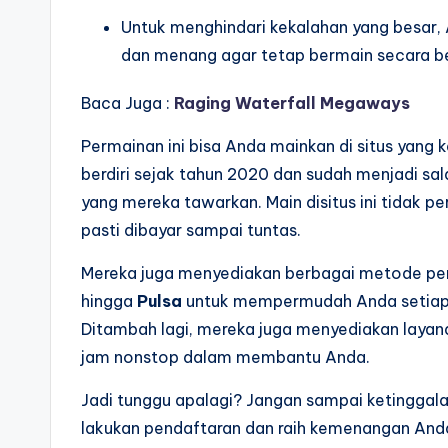
S
Untuk menghindari kekalahan yang besar,
o
dan menang agar tetap bermain secara b
ft
Baca Juga :
Raging Waterfall Megaways
Permainan ini bisa Anda mainkan di situs yang
berdiri sejak tahun 2020 dan sudah menjadi sal
yang mereka tawarkan. Main disitus ini tidak p
pasti dibayar sampai tuntas.
Mereka juga menyediakan berbagai metode pe
hingga
Pulsa
untuk mempermudah Anda setiap m
Ditambah lagi, mereka juga menyediakan layan
jam nonstop dalam membantu Anda.
Jadi tunggu apalagi? Jangan sampai ketingga
lakukan pendaftaran dan raih kemenangan An