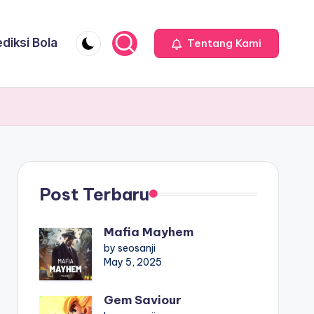
diksi Bola
Tentang Kami
Post Terbaru
Mafia Mayhem
by seosanji
May 5, 2025
Gem Saviour