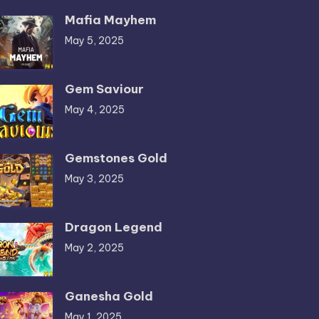
Mafia Mayhem
May 5, 2025
Gem Saviour
May 4, 2025
Gemstones Gold
May 3, 2025
Dragon Legend
May 2, 2025
Ganesha Gold
May 1, 2025