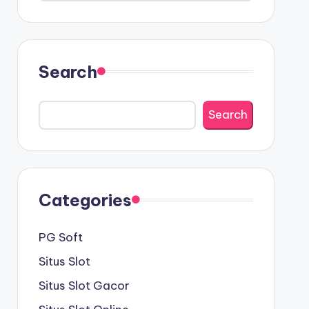
Search
Search
Categories
PG Soft
Situs Slot
Situs Slot Gacor