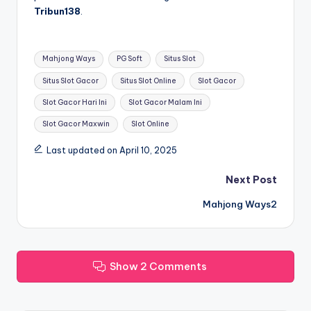
Tribun138
.
Tags:
Mahjong Ways
PG Soft
Situs Slot
Situs Slot Gacor
Situs Slot Online
Slot Gacor
Slot Gacor Hari Ini
Slot Gacor Malam Ini
Slot Gacor Maxwin
Slot Online
Last updated on April 10, 2025
Post
Next Post
Mahjong Ways2
navigation
Show 2 Comments