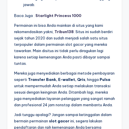
jawab.
Baca Juga :
Starlight Princess 1000
Permainan ini bisa Anda mainkan di situs yang kami
rekomendasikan yakni,
Tribun138
. Situs ini sudah berdiri
sejak tahun 2020 dan sudah menjadi salah satu situs
terpopuler dalam permainan slot gacor yang mereka
tawarkan. Main disitus ini tidak perlu diragukan lagi
karena setiap kemenangan Anda pasti dibayar sampai
tuntas.
Mereka juga menyediakan berbagai metode pembayaran
seperti
Transfer Bank, E-wallet, Qris
, hingga
Pulsa
untuk mempermudah Anda setiap melakukan transaksi
sesuai dengan keinginan Anda. Ditambah lagi, mereka
juga menyediakan layanan pelanggan yang sangat ramah
dan profesional 24 jam nonstop dalam membantu Anda.
Jadi tunggu apalagi? Jangan sampai ketinggalan dalam
bermain permainan
slot gacor
ini, segera lakukan
pendaftaran dan raih kemenangan Anda bersama