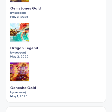
Gemstones Gold
by seosanji
May 3, 2025
Dragon Legend
by seosanji
May 2, 2025
Ganesha Gold
by seosanji
May 1, 2025