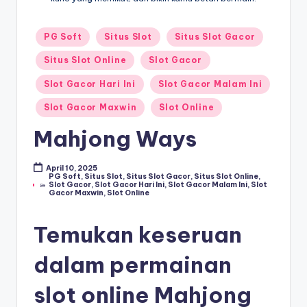
n
Posted
g
PG Soft
Situs Slot
Situs Slot Gacor
in
k
Situs Slot Online
Slot Gacor
a
Slot Gacor Hari Ini
Slot Gacor Malam Ini
p
Slot Gacor Maxwin
Slot Online
T
Mahjong Ways
e
April 10, 2025
n
PG Soft
,
Situs Slot
,
Situs Slot Gacor
,
Situs Slot Online
,
Slot Gacor
,
Slot Gacor Hari Ini
,
Slot Gacor Malam Ini
,
Slot
Posted
t
Gacor Maxwin
,
Slot Online
in
a
Temukan keseruan
n
dalam permainan
g
P
slot online
Mahjong