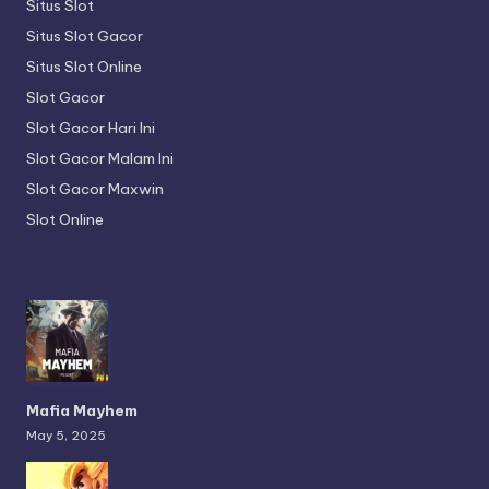
Situs Slot
Situs Slot Gacor
Situs Slot Online
Slot Gacor
Slot Gacor Hari Ini
Slot Gacor Malam Ini
Slot Gacor Maxwin
Slot Online
Mafia Mayhem
May 5, 2025