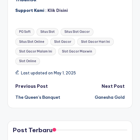
Support Kami :
Klik Disini
Tags:
PG Soft
Situs Slot
Situs Slot Gacor
Situs Slot Online
Slot Gacor
Slot Gacor Hari Ini
Slot Gacor Malam Ini
Slot Gacor Maxwin
Slot Online
Last updated on May 1, 2025
Post
Previous Post
Next Post
The Queen’s Banquet
Ganesha Gold
navigation
Post Terbaru