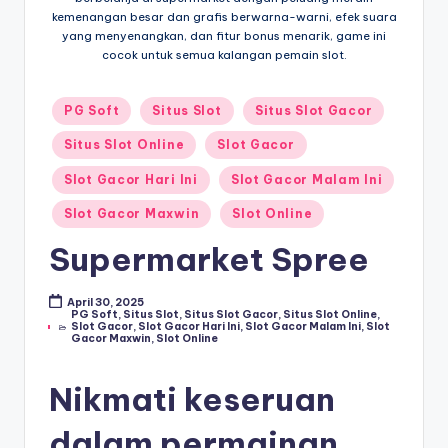
kemenangan besar dan grafis berwarna-warni, efek suara
n
yang menyenangkan, dan fitur bonus menarik, game ini
g
cocok untuk semua kalangan pemain slot.
k
Posted
PG Soft
Situs Slot
Situs Slot Gacor
a
in
Situs Slot Online
Slot Gacor
p
Slot Gacor Hari Ini
Slot Gacor Malam Ini
T
Slot Gacor Maxwin
Slot Online
e
Supermarket Spree
n
t
April 30, 2025
a
PG Soft
,
Situs Slot
,
Situs Slot Gacor
,
Situs Slot Online
,
Slot Gacor
,
Slot Gacor Hari Ini
,
Slot Gacor Malam Ini
,
Slot
Posted
Gacor Maxwin
,
Slot Online
in
n
g
Nikmati keseruan
P
dalam permainan