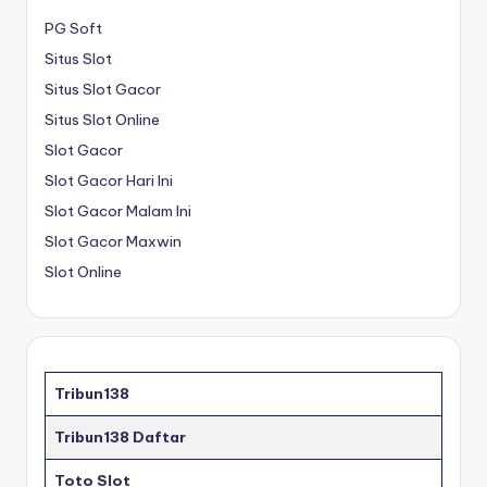
PG Soft
Situs Slot
Situs Slot Gacor
Situs Slot Online
Slot Gacor
Slot Gacor Hari Ini
Slot Gacor Malam Ini
Slot Gacor Maxwin
Slot Online
Tribun138
Tribun138 Daftar
Toto Slot