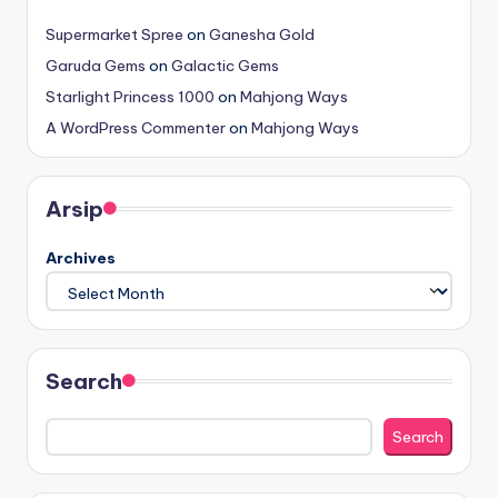
Supermarket Spree
on
Ganesha Gold
Garuda Gems
on
Galactic Gems
Starlight Princess 1000
on
Mahjong Ways
A WordPress Commenter
on
Mahjong Ways
Arsip
Archives
Search
Search