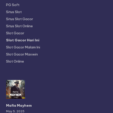
PG Soft
Situs Slot
Situs Slot Gacor
Situs Slot Online
Slot Gacor
Slot Gacor Hari Ini
Slot Gacor Malam Ini
Slot Gacor Maxwin
Slot Online
Mafia Mayhem
May 5, 2025