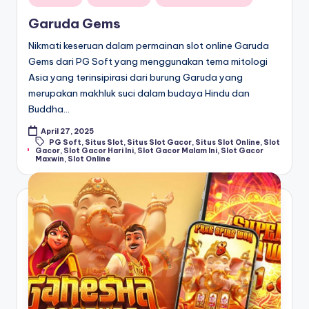
in
Garuda Gems
Nikmati keseruan dalam permainan slot online Garuda
Gems dari PG Soft yang menggunakan tema mitologi
Asia yang terinsipirasi dari burung Garuda yang
merupakan makhluk suci dalam budaya Hindu dan
Buddha…
April 27, 2025
PG Soft
,
Situs Slot
,
Situs Slot Gacor
,
Situs Slot Online
,
Slot
Tags:
Gacor
,
Slot Gacor Hari Ini
,
Slot Gacor Malam Ini
,
Slot Gacor
Maxwin
,
Slot Online