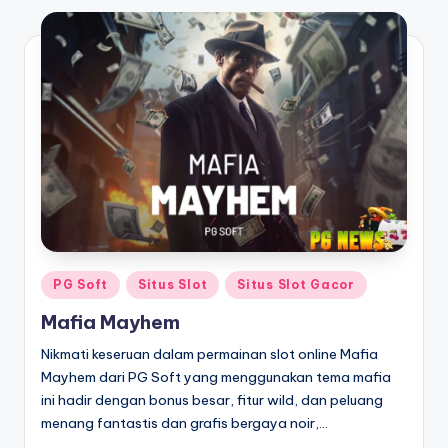
n
g
k
a
p
T
e
n
Posted
t
PG Soft
Situs Slot
Situs Slot Gacor
in
a
Mafia Mayhem
n
Nikmati keseruan dalam permainan slot online Mafia
Mayhem dari PG Soft yang menggunakan tema mafia
g
ini hadir dengan bonus besar, fitur wild, dan peluang
P
menang fantastis dan grafis bergaya noir,…