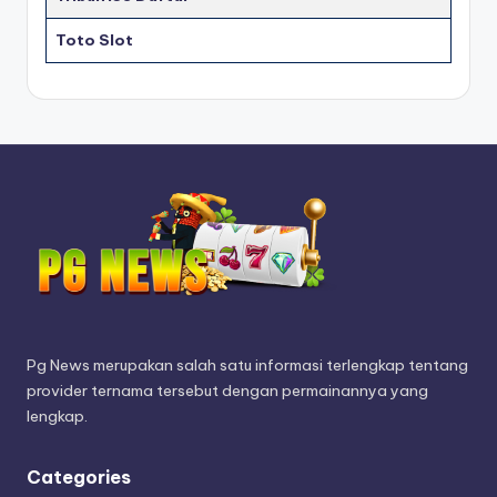
Toto Slot
Pg News merupakan salah satu informasi terlengkap tentang
provider ternama tersebut dengan permainannya yang
lengkap.
Categories