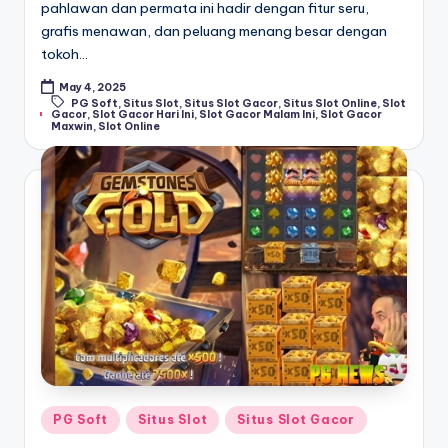
pahlawan dan permata ini hadir dengan fitur seru,
P
grafis menawan, dan peluang menang besar dengan
G
tokoh…
S
May 4, 2025
PG Soft
,
Situs Slot
,
Situs Slot Gacor
,
Situs Slot Online
,
Slot
Tags:
o
Gacor
,
Slot Gacor Hari Ini
,
Slot Gacor Malam Ini
,
Slot Gacor
Maxwin
,
Slot Online
ft
Posted
PG Soft
Situs Slot
Situs Slot Gacor
in