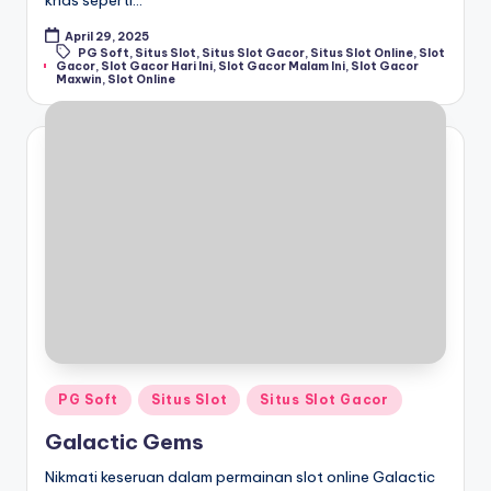
khas seperti…
April 29, 2025
PG Soft
,
Situs Slot
,
Situs Slot Gacor
,
Situs Slot Online
,
Slot
Tags:
Gacor
,
Slot Gacor Hari Ini
,
Slot Gacor Malam Ini
,
Slot Gacor
Maxwin
,
Slot Online
Posted
PG Soft
Situs Slot
Situs Slot Gacor
in
Galactic Gems
Nikmati keseruan dalam permainan slot online Galactic