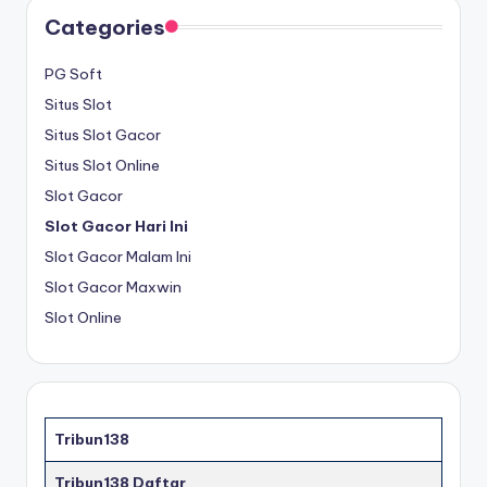
Categories
PG Soft
Situs Slot
Situs Slot Gacor
Situs Slot Online
Slot Gacor
Slot Gacor Hari Ini
Slot Gacor Malam Ini
Slot Gacor Maxwin
Slot Online
Tribun138
Tribun138 Daftar