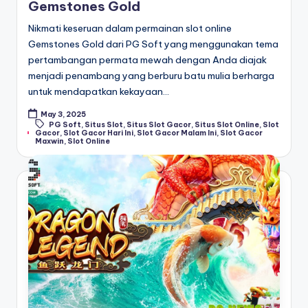
Gemstones Gold
Nikmati keseruan dalam permainan slot online
Gemstones Gold dari PG Soft yang menggunakan tema
pertambangan permata mewah dengan Anda diajak
menjadi penambang yang berburu batu mulia berharga
untuk mendapatkan kekayaan…
May 3, 2025
PG Soft
,
Situs Slot
,
Situs Slot Gacor
,
Situs Slot Online
,
Slot
Tags:
Gacor
,
Slot Gacor Hari Ini
,
Slot Gacor Malam Ini
,
Slot Gacor
Maxwin
,
Slot Online