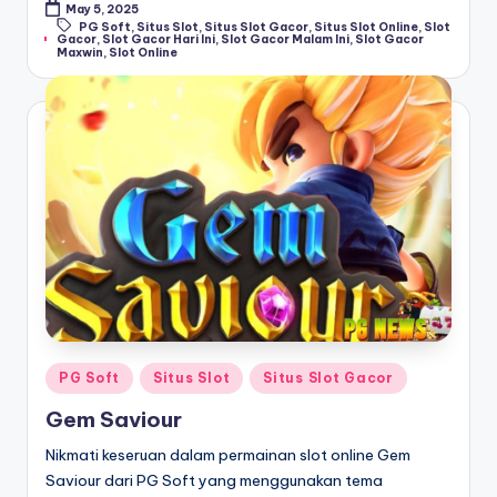
e
May 5, 2025
PG Soft
,
Situs Slot
,
Situs Slot Gacor
,
Situs Slot Online
,
Slot
Tags:
r
Gacor
,
Slot Gacor Hari Ini
,
Slot Gacor Malam Ini
,
Slot Gacor
Maxwin
,
Slot Online
m
ai
n
a
n
P
r
o
vi
Posted
PG Soft
Situs Slot
Situs Slot Gacor
in
d
Gem Saviour
e
Nikmati keseruan dalam permainan slot online Gem
r
Saviour dari PG Soft yang menggunakan tema