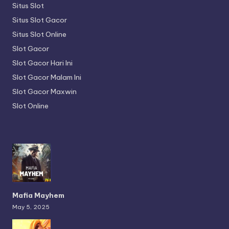
Situs Slot
Situs Slot Gacor
Situs Slot Online
Slot Gacor
Slot Gacor Hari Ini
Slot Gacor Malam Ini
Slot Gacor Maxwin
Slot Online
Mafia Mayhem
May 5, 2025