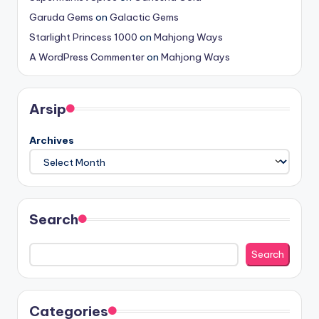
Garuda Gems
on
Galactic Gems
Starlight Princess 1000
on
Mahjong Ways
A WordPress Commenter
on
Mahjong Ways
Arsip
Archives
Search
Search
Categories