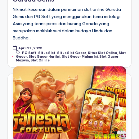
Nikmati keseruan dalam permainan slot online Garuda
Gems dari PG Soft yang menggunakan tema mitologi
Asia yang terinsipirasi dari burung Garuda yang
merupakan makhluk suci dalam budaya Hindu dan
Buddha…
April 27, 2025
PG Soft
,
Situs Slot
,
Situs Slot Gacor
,
Situs Slot Online
,
Slot
Tags:
Gacor
,
Slot Gacor Hari Ini
,
Slot Gacor Malam Ini
,
Slot Gacor
Maxwin
,
Slot Online