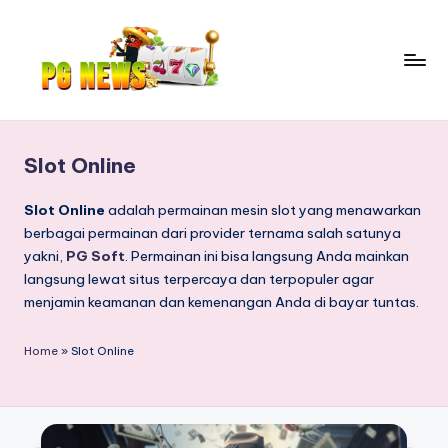
Skip
to
content
In
Nikmati
Sensasi
f
Kemenangan,
Slot Online
o
Keseruan,
Jackpot
r
Slot Online
adalah permainan mesin slot yang menawarkan
Besar
berbagai permainan dari provider ternama salah satunya
m
dan
yakni,
PG Soft
. Permainan ini bisa langsung Anda mainkan
a
Gacor
langsung lewat situs terpercaya dan terpopuler agar
dari
menjamin keamanan dan kemenangan Anda di bayar tuntas.
si
Provider
T
Ini
Home
»
Slot Online
e
rl
e