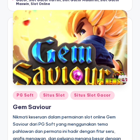
e
Gacor
,
Slot Gacor Hari Ini
,
Slot Gacor Malam Ini
,
Slot Gacor
Maxwin
,
Slot Online
r
m
ai
n
a
n
P
r
o
Posted
PG Soft
Situs Slot
Situs Slot Gacor
in
vi
Gem Saviour
d
Nikmati keseruan dalam permainan slot online Gem
e
Saviour dari PG Soft yang menggunakan tema
pahlawan dan permata ini hadir dengan fitur seru,
r
grafis menawan, dan peluang menang besar dengan